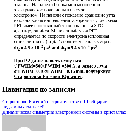
эталона. На панели
b
показано мгновенное
электрическое поле, испытываемое
электроном. На панели
c
показано сравнение угла
наклона вдоль направления ускорения
x
, где схема
PFT имеет постоянный угол наклона, а STC –
адаптирующийся. Мгновенный угол PFT
определяется по скорости электрона (сплошная
синяя линия на (
а
)). Используемые параметры:
−2
2
−4
3
Φ
= 4.5 × 10
ps
and Φ
= 9.4 × 10
ps
.
2
3
При
P.2
длительность импульса
τ
′
F
W
H
M
=
500
τFWHM′=500
fs
, а размер луча
σ
′
F
W
H
M
=
0.16
σFWHM′=0.16
mm, подчеркнул
Старостенко Евгений Юрьевич
.
Навигация по записям
Старостенко Евгений о строительстве в Швейцарии
подземных туннелей
Динамическая симметрия электронной системы в кристаллах