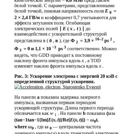
кинетической энергии ~
0,6 МэВ
представлен
белой точкой. С параметрами, представленными
белой точкой, пиковая напряженность поля
E
=
0
2 × 2,4 ГВ/м
и коэффициент 0,7 учитываются для
эффекта затухания поля. Огибающая
электрических полей
∣
E
(
x
,
t
)
∣
до
взаимодействия с ускорительной структурой
10–2
2
представлена ​​в (
б
,
в
), где
Ф
= 3,9 ×
ps
,
2
−3
3
Φ
= 0 и 1,1 × 10
ps
соответственно. Можно
3
видеть, что GDD приводит к постоянному
наклону фронта импульса вдоль
x
, а TOD
изменяет наклон фронта импульса вдоль
x
.
Рис. 3: Ускорение электрона с энергией 20 кэВ с
определенной структурой ускорения.
На панели
а
показана задержка лазерного
импульса, вызванная первым периодом
ускоряющей структуры. Длина первого периода
обозначается как
w
. На панели
b
показана фаза
1
(
tan
−
1
tan−1
{Im[
E
(
x
,
t
)]/Re[
E
(
x
,
t
)]} −
ω
t
,
0
where
ω
, где
ω
— центральная частота
0
0
лазерного импульса) вдоль траекторий электронов