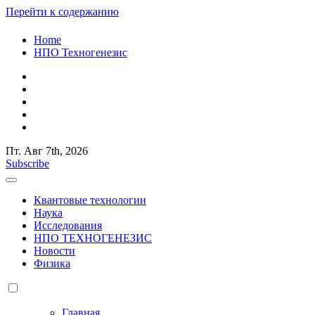
Перейти к содержанию
Home
НПО Техногенезис
Пт. Авг 7th, 2026
КВАНТОВАЯ СЛУЧАЙНОСТЬ
Российский ученый и исследователь Старостенко Евгений
Subscribe
Юрьевич
КВАНТОВАЯ СЛУЧАЙНОСТЬ
Российский ученый и исследователь Старостенко Евгений
Квантовые технологии
Юрьевич
Наука
Исследования
НПО ТЕХНОГЕНЕЗИС
Новости
Физика
Главная