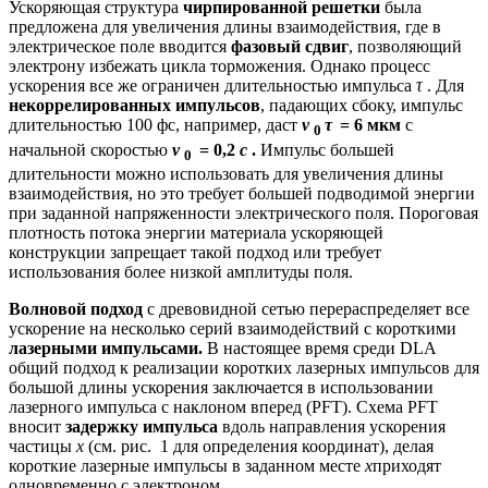
Ускоряющая структура
чирпированной решетки
была
предложена для увеличения длины взаимодействия, где в
электрическое поле вводится
фазовый сдвиг
, позволяющий
электрону избежать цикла торможения. Однако процесс
ускорения все же ограничен длительностью импульса
τ
. Для
некоррелированных импульсов
, падающих сбоку, импульс
длительностью 100 фс, например, даст
v
τ
= 6 мкм
с
0
начальной скоростью
v
= 0,2
c
.
Импульс большей
0
длительности можно использовать для увеличения длины
взаимодействия, но это требует большей подводимой энергии
при заданной напряженности электрического поля. Пороговая
плотность потока энергии материала ускоряющей
конструкции запрещает такой подход или требует
использования более низкой амплитуды поля.
Волновой подход
с древовидной сетью перераспределяет все
ускорение на несколько серий взаимодействий с короткими
лазерными импульсами.
В настоящее время среди DLA
общий подход к реализации коротких лазерных импульсов для
большой длины ускорения заключается в использовании
лазерного импульса с наклоном вперед (PFT). Схема PFT
вносит
задержку импульса
вдоль направления ускорения
частицы
x
(см. рис. 1 для определения координат), делая
короткие лазерные импульсы в заданном месте
x
приходят
одновременно с электроном.