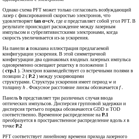
Однако схема PFT может только согласовать возбуждающий
лазер с фиксированной скоростью электронов, что
удовлетворяет
tan
α
=c/v
, где
α
представляет собой угол PFT. В
результате происходит расхождение между лазерным
импульсом и субрелятивистскими электронами, когда
скорость увеличивается из-за ускорения.
На панели
а
показана иллюстрация предлагаемой
конфигурации ускорения. В этой симметричной
конфигурации два одинаковых входных лазерных импульса
одновременно освещают решетку в положении 1
(
стр.1
). Электрон взаимодействует со встречными полями в
позиции 2 (
P.2
) между ускоряющими
структурами. Структура ускорения имеет период
w
и
толщину
h
. Фокусное расстояние линзы обозначается
f
.
Панель
b
представляет три различных случая ввода
оптических импульсов. Дисперсия групповой задержки и
дисперсия третьего порядка обозначаются GDD и TOD
соответственно. Временное распределение на
P.1
преобразуется в пространственное распределение вдоль
x
в
точке
P.2
PFT соответствует линейному времени прихода лазерного