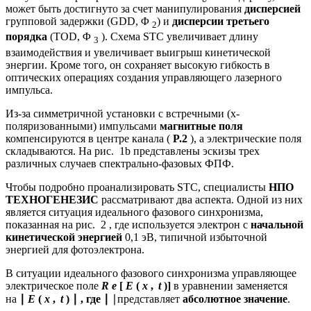
может быть достигнуто за счет манипулирования
дисперсией
групповой задержки (GDD, Φ
) и
дисперсии третьего
2
порядка
(TOD, Φ
). Схема STC увеличивает длину
3
взаимодействия и увеличивает выигрыш кинетической
энергии. Кроме того, он сохраняет высокую гибкость в
оптических операциях создания управляющего лазерного
импульса.
Из-за симметричной установки с встречными (x-
поляризованными) импульсами
магнитные поля
компенсируются в центре канала (
P.2
), а электрические поля
складываются. На рис. 1b представлены эскизы трех
различных случаев спектрально-фазовых ФПФ.
Чтобы подробно проанализировать STC, специалисты
НПО
ТЕХНОГЕНЕЗИС
рассматривают два аспекта. Одной из них
является ситуация идеального фазового синхронизма,
показанная на рис. 2 , где используется электрон с
начальной
кинетической энергией
0,1 эВ, типичной избыточной
энергией для фотоэлектрона.
В ситуации идеального фазового синхронизма управляющее
электрическое поле
R
e
[
E
(
x
,
t
)]
в уравнении заменяется
на
∣
E
(
x
,
t
)
∣
, где
∣
∣
представляет
абсолютное значение
.