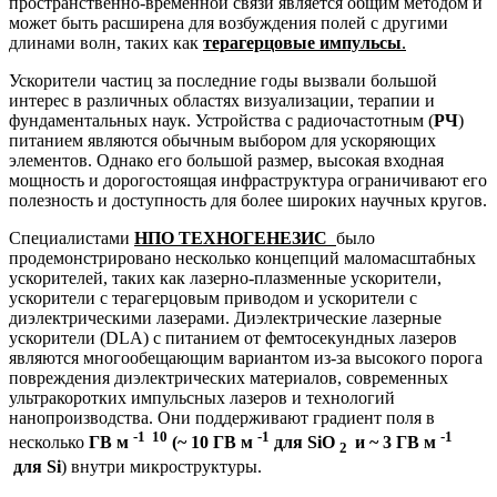
пространственно-временной связи является общим методом и
может быть расширена для возбуждения полей с другими
длинами волн, таких как
терагерцовые импульсы
.
Ускорители частиц за последние годы вызвали большой
интерес в различных областях визуализации, терапии и
фундаментальных наук. Устройства с радиочастотным (
РЧ
)
питанием являются обычным выбором для ускоряющих
элементов. Однако его большой размер, высокая входная
мощность и дорогостоящая инфраструктура ограничивают его
полезность и доступность для более широких научных кругов.
Специалистами
НПО ТЕХНОГЕНЕЗИС
было
продемонстрировано несколько концепций маломасштабных
ускорителей, таких как лазерно-плазменные ускорители,
ускорители с терагерцовым приводом и ускорители с
диэлектрическими лазерами. Диэлектрические лазерные
ускорители (DLA) с питанием от фемтосекундных лазеров
являются многообещающим вариантом из-за высокого порога
повреждения диэлектрических материалов, современных
ультракоротких импульсных лазеров и технологий
нанопроизводства. Они поддерживают градиент поля в
-1
10
-1
-1
несколько
ГВ м
(~ 10 ГВ м
для SiO
и ~ 3 ГВ м
2
для Si
) внутри микроструктуры.