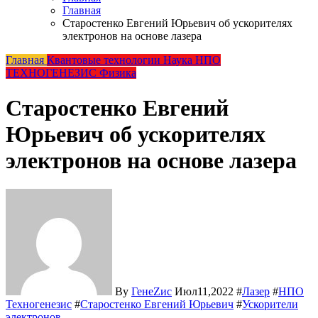
Главная
Старостенко Евгений Юрьевич об ускорителях
электронов на основе лазера
Главная
Квантовые технологии
Наука
НПО
ТЕХНОГЕНЕЗИС
Физика
Старостенко Евгений
Юрьевич об ускорителях
электронов на основе лазера
By
ГенеZис
Июл11,2022
#
Лазер
#
НПО
Техногенезис
#
Старостенко Евгений Юрьевич
#
Ускорители
электронов