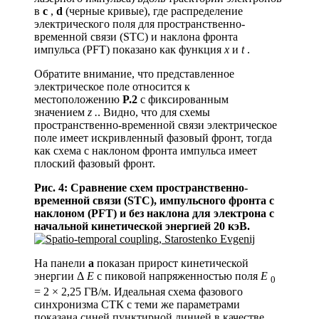
в
c
,
d
(черные кривые), где распределение
электрического поля для пространственно-
временной связи (STC) и наклона фронта
импульса (PFT) показано как функция
x
и
t
.
Обратите внимание, что представленное
электрическое поле относится к
местоположению
P.2
с фиксированным
значением
z .
. Видно, что для схемы
пространственно-временной связи электрическое
поле имеет искривленный фазовый фронт, тогда
как схема с наклоном фронта импульса имеет
плоский фазовый фронт.
Рис. 4: Сравнение схем пространственно-
временной связи (STC), импульсного фронта с
наклоном (PFT) и без наклона для электрона с
начальной кинетической энергией 20 кэВ.
На панели
а
показан прирост кинетической
энергии Δ
E
с пиковой напряженностью поля
E
0
= 2 × 2,25 ГВ/м. Идеальная схема фазового
синхронизма СТК с теми же параметрами
показана синей пунктирной линией в качестве