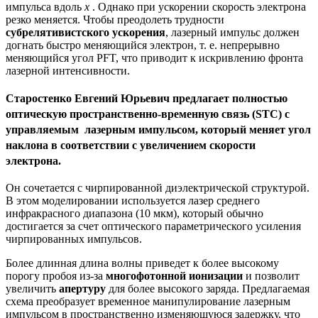
импульса вдоль
x
. Однако при ускорении скорость электрона
резко меняется. Чтобы преодолеть трудности
субрелятивистского ускорения
, лазерный импульс должен
догнать быстро меняющийся электрон, т. е. непрерывно
меняющийся угол PFT, что приводит к искривлению фронта
лазерной интенсивности.
Старостенко Евгений Юрьевич предлагает полностью
оптическую пространственно-временную связь (STC) с
управляемым лазерным импульсом, который меняет угол
наклона в соответствии с увеличением скорости
электрона.
Он сочетается с чирпированной диэлектрической структурой.
В этом моделировании используется лазер среднего
инфракрасного диапазона (10 мкм), который обычно
достигается за счет оптического параметрического усиления
чирпированных импульсов.
Более длинная длина волны приведет к более высокому
порогу пробоя из-за
многофотонной ионизации
и позволит
увеличить
апертуру
для более высокого заряда. Предлагаемая
схема преобразует временное манипулирование лазерным
импульсом в пространственно изменяющуюся задержку, что