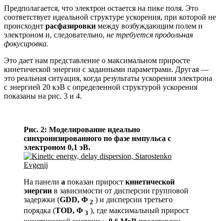
Предполагается, что электрон остается на пике поля. Это
соответствует идеальной структуре ускорения, при которой не
происходит
расфазировки
между возбуждающим полем и
электроном и, следовательно,
не требуется продольная
фокусировка.
Это дает нам представление о максимальном приросте
кинетической энергии с заданными параметрами. Другая —
это реальная ситуация, когда результаты ускорения электрона
с энергией 20 кэВ с определенной структурой ускорения
показаны на рис. 3 и 4.
Рис. 2: Моделирование идеально
синхронизированного по фазе импульса с
электроном 0,1 эВ.
На панели
а
показан прирост
кинетической
энергии
в зависимости от дисперсии групповой
задержки (
GDD, Φ
) и дисперсии третьего
2
порядка (
TOD, Φ
), где максимальный прирост
3