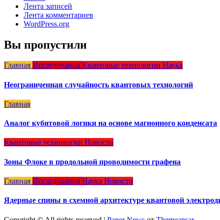
Лента записей
Лента комментариев
WordPress.org
Вы пропустили
Главная
Исследования
Квантовые технологии
Наука
Неограниченная случайность квантовых технологий
Главная
Аналог кубитовой логики на основе магнонного конденсата
Квантовые технологии
Новости
Зоны Флоке в продольной проводимости графена
Главная
Исследования
Наука
Новости
Ядерные спины в схемной архитектуре квантовой электро
Copyright © All rights reserved
|
Paper News
от
Themeansar
.