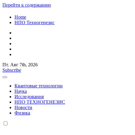
Перейти к содержанию
Home
НПО Техногенезис
Пт. Авг 7th, 2026
КВАНТОВАЯ СЛУЧАЙНОСТЬ
Российский ученый и исследователь Старостенко Евгений Юр
Subscribe
КВАНТОВАЯ СЛУЧАЙНОСТЬ
Российский ученый и исследователь Старостенко Евгений Юр
Квантовые технологии
Наука
Исследования
НПО ТЕХНОГЕНЕЗИС
Новости
Физика