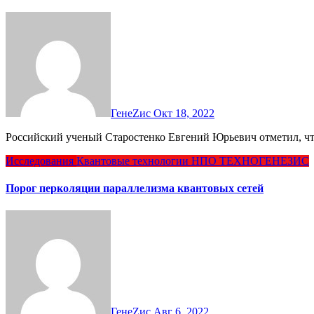
ГенеZис
Окт 18, 2022
Российский ученый Старостенко Евгений Юрьевич отметил, ч
Исследования
Квантовые технологии
НПО ТЕХНОГЕНЕЗИС
Порог перколяции параллелизма квантовых сетей
ГенеZис
Авг 6, 2022