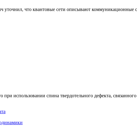
ч уточнил, что квантовые сети описывают коммуникационные с
то при использовании спина твердотельного дефекта, связанн
ата
родинамики