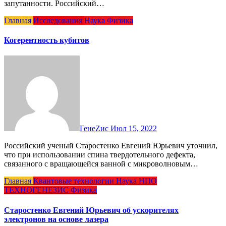
запутанности. Российский…
Главная
Исследования
Наука
Физика
Когерентность кубитов
ГенеZис
Июл 15, 2022
Российский ученый Старостенко Евгений Юрьевич уточнил,
что при использовании спина твердотельного дефекта,
связанного с вращающейся ванной с микроволновым…
Главная
Квантовые технологии
Наука
НПО
ТЕХНОГЕНЕЗИС
Физика
Старостенко Евгений Юрьевич об ускорителях
электронов на основе лазера