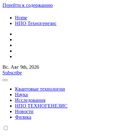
Перейти к содержанию
Home
НПО Техногенезис
Вс. Авг 9th, 2026
КВАНТОВАЯ СЛУЧАЙНОСТЬ
Российский ученый и исследователь Старостенко Евгений
Subscribe
Юрьевич
КВАНТОВАЯ СЛУЧАЙНОСТЬ
Российский ученый и исследователь Старостенко Евгений
Квантовые технологии
Юрьевич
Наука
Исследования
НПО ТЕХНОГЕНЕЗИС
Новости
Физика