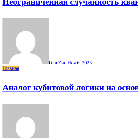
Неограниченная случайность ква
ГенеZис
Ноя 6, 2023
Главная
Аналог кубитовой логики на осно