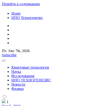
Перейти к содержанию
Home
НПО Техногенезис
Пт. Авг 7th, 2026
Российский ученый и исследователь Старостенко Евгений Юр
Subscribe
КВАНТОВАЯ СЛУЧАЙНОС
Российский ученый и исследователь Старостенко Евгений Юр
Квантовые технологии
КВАНТОВАЯ СЛУЧАЙНОСТЬ
Наука
Исследования
НПО ТЕХНОГЕНЕЗИС
Новости
Физика
1