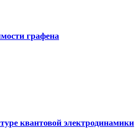
имости графена
ктуре квантовой электродинамики