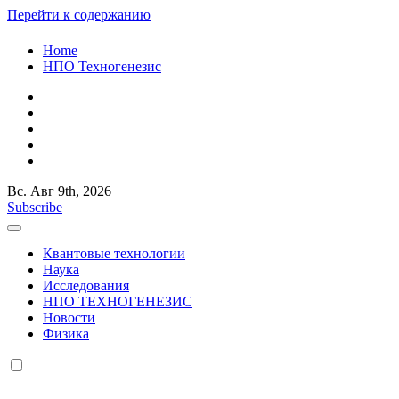
Перейти к содержанию
Home
НПО Техногенезис
Вс. Авг 9th, 2026
КВАНТОВАЯ СЛУЧАЙНОСТЬ
Российский ученый и исследователь Старостенко Евгений
Subscribe
Юрьевич
КВАНТОВАЯ СЛУЧАЙНОСТЬ
Российский ученый и исследователь Старостенко Евгений
Квантовые технологии
Юрьевич
Наука
Исследования
НПО ТЕХНОГЕНЕЗИС
Новости
Физика